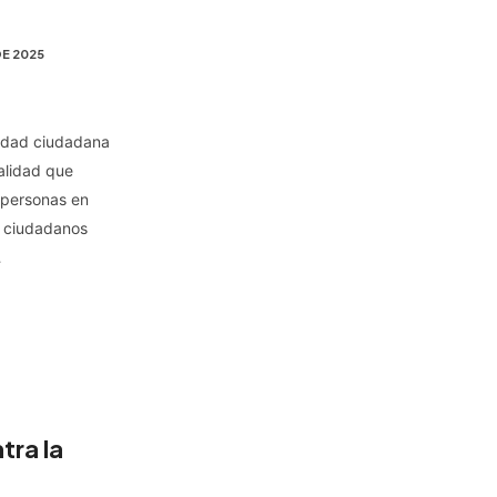
DE 2025
ridad ciudadana
ealidad que
e personas en
z ciudadanos
…
tra la