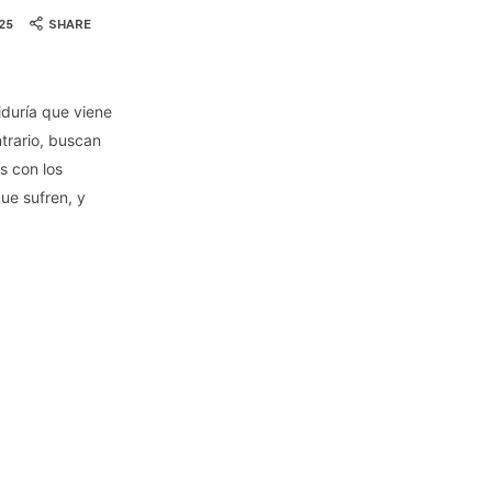
25
SHARE
iduría que viene
ntrario, buscan
s con los
ue sufren, y