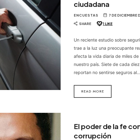
ciudadana
ENCUESTAS
7 DE DICIEMBRE 
SHARE
1
LIKE
Un reciente estudio sobre segu
trae a la luz una preocupante r
afecta la vida diaria de miles d
nuestro país. Siete de cada die
reportan no sentirse seguros al
READ MORE
El poder de la fe con
corrupción