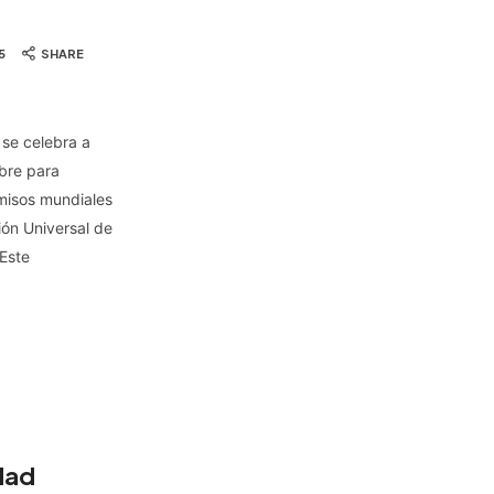
5
SHARE
 se celebra a
bre para
misos mundiales
ión Universal de
Este
dad