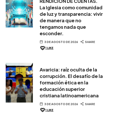
RENDICIÓN DE CUENTAS.
La Iglesia como comunidad
de luz y transparencia: vivir
de manera que no
tengamos nada que
esconder.
3 DE AGOSTO DE 2026
SHARE
1
LIKE
Avaricia: raíz oculta de la
corrupción. El desafío de la
formación ética en la
educación superior
cristiana latinoamericana
3 DE AGOSTO DE 2026
SHARE
1
LIKE