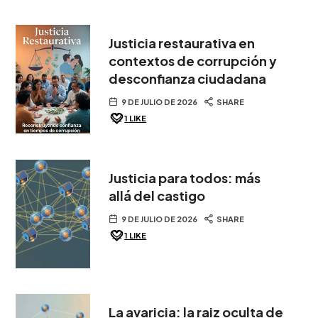
Justicia restaurativa en
contextos de corrupción y
desconfianza ciudadana
9 DE JULIO DE 2026
SHARE
1
LIKE
Justicia para todos: más
allá del castigo
9 DE JULIO DE 2026
SHARE
1
LIKE
La avaricia: la raiz oculta de