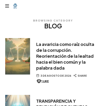
OTIJobservador
BROWSING CATEGORY
BLOG
La avaricia como raíz oculta
de la corrupción.
Reorientación de la lealtad
hacia el bien común y la
palabra dada
3 DE AGOSTO DE 2026
SHARE
1
LIKE
TRANSPARENCIA Y