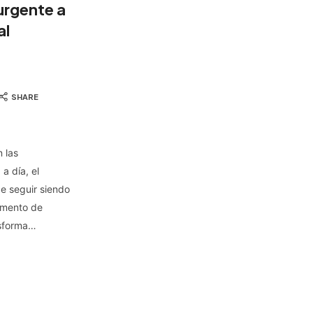
urgente a
al
SHARE
 las
 a día, el
e seguir siendo
rumento de
ansforma…