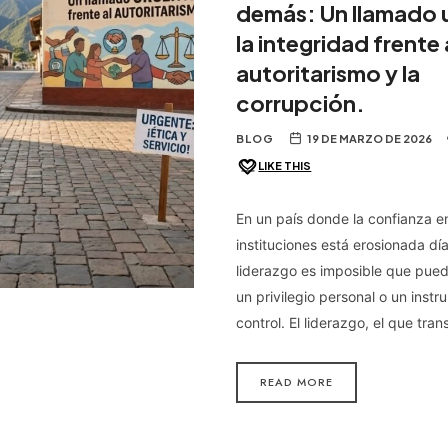
demás: Un llamado 
la integridad frente 
autoritarismo y la
corrupción.
BLOG
19 DE MARZO DE 2026
LIKE THIS
En un país donde la confianza en
instituciones está erosionada día
liderazgo es imposible que pued
un privilegio personal o un inst
control. El liderazgo, el que tr
READ MORE