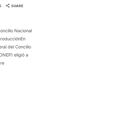
5
SHARE
oncilio Nacional
troducciónEn
ral del Concilio
ONEP) eligió a
bre