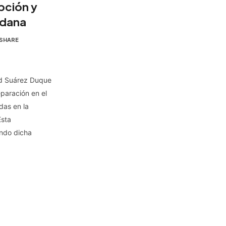
pción y
adana
SHARE
id Suárez Duque
eparación en el
udas en la
Esta
ndo dicha