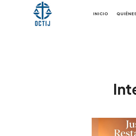
OTIJobservador
INICIO
QUIÉNE
Int