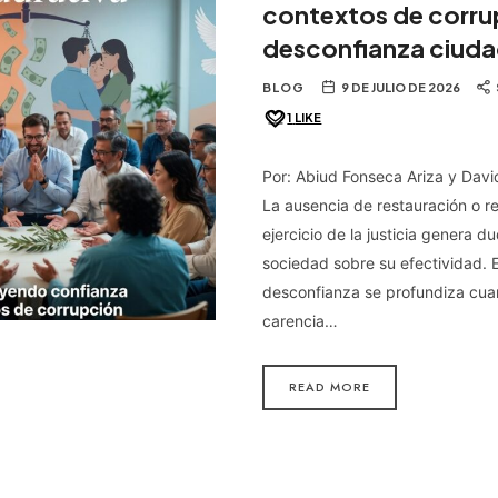
contextos de corru
desconfianza ciud
BLOG
9 DE JULIO DE 2026
1
LIKE
Por: Abiud Fonseca Ariza y Dav
La ausencia de restauración o r
ejercicio de la justicia genera d
sociedad sobre su efectividad. 
desconfianza se profundiza cua
carencia…
READ MORE