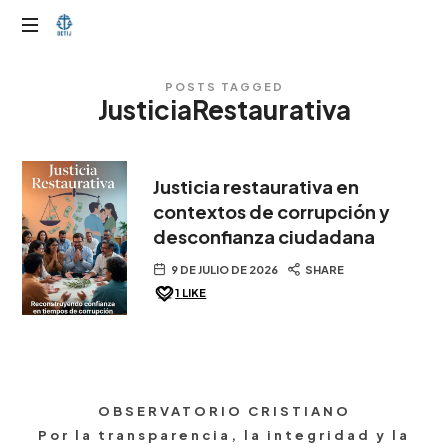
OTIJobservador
POSTS TAGGED
JusticiaRestaurativa
Justicia restaurativa en
contextos de corrupción y
desconfianza ciudadana
9 DE JULIO DE 2026
SHARE
1
LIKE
OBSERVATORIO CRISTIANO
Por la transparencia, la integridad y la