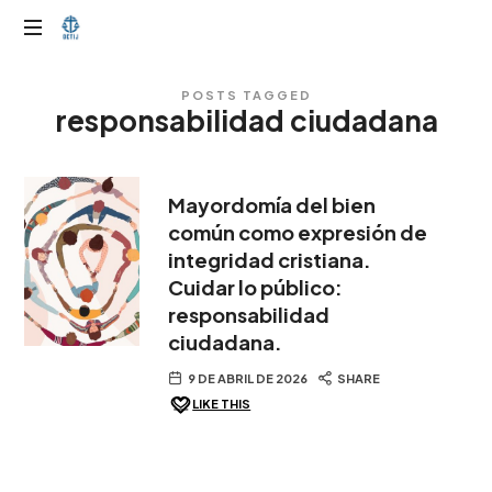
OTIJobservador
POSTS TAGGED
responsabilidad ciudadana
Mayordomía del bien
común como expresión de
integridad cristiana.
Cuidar lo público:
responsabilidad
ciudadana.
9 DE ABRIL DE 2026
SHARE
LIKE THIS