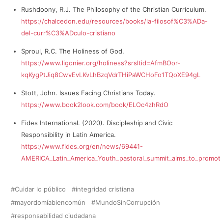
Rushdoony, R.J. The Philosophy of the Christian Curriculum.
https://chalcedon.edu/resources/books/la-filosof%C3%ADa-
del-curr%C3%ADculo-cristiano
Sproul, R.C. The Holiness of God.
https://www.ligonier.org/holiness?srsltid=AfmBOor-
kqKygPtJiq8CwvEvLKvLhBzqVdrTHiPaWCHoFo1TQoXE94gL
Stott, John. Issues Facing Christians Today.
https://www.book2look.com/book/ELOc4zhRdO
Fides International. (2020). Discipleship and Civic
Responsibility in Latin America.
https://www.fides.org/en/news/69441-
AMERICA_Latin_America_Youth_pastoral_summit_aims_to_promot
Cuidar lo público
integridad cristiana
mayordomíabiencomún
MundoSinCorrupción
responsabilidad ciudadana