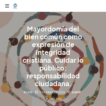
OTIJobservador
Mayordomía del
bien común como
expresión de
integridad
cristiana. Cuidar lo
público:
responsabilidad
ciudadana.
BLOG
9 DE ABRIL DE 2026
SHARE
LIKE THIS