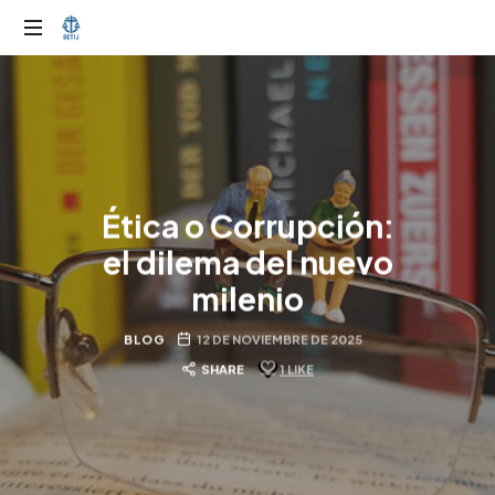
Ética o Corrupción:
el dilema del nuevo
milenio
BLOG
12 DE NOVIEMBRE DE 2025
SHARE
1
LIKE