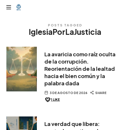
OTIJobservador
POSTS TAGGED
IglesiaPorLaJusticia
La avaricia como raíz oculta
de la corrupción.
Reorientación de la lealtad
hacia el bien común y la
palabra dada
3 DE AGOSTO DE 2026
SHARE
1
LIKE
La verdad que libera: