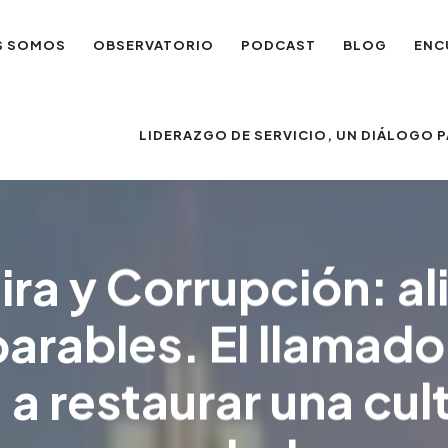
S SOMOS
OBSERVATORIO
PODCAST
BLOG
ENC
LIDERAZGO DE SERVICIO, UN DIÁLOGO
ira y Corrupción: al
arables. El llamado
a a restaurar una cul