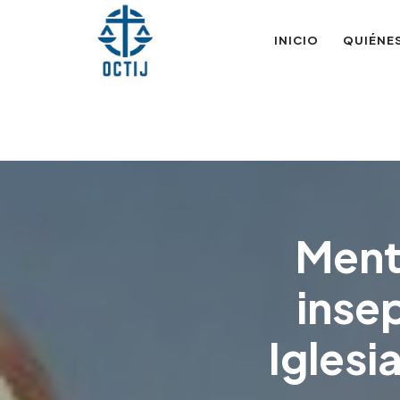
OTIJobservador
INICIO
QUIÉNE
Ment
insep
Iglesi