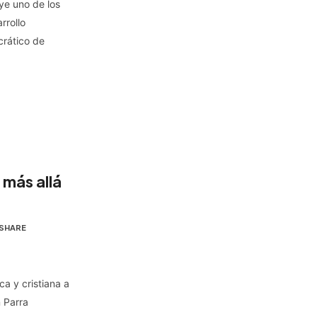
ye uno de los
rrollo
crático de
 más allá
SHARE
a y cristiana a
n Parra