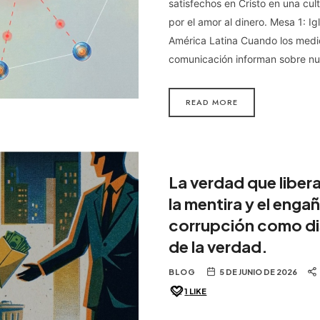
satisfechos en Cristo en una cu
por el amor al dinero. Mesa 1: Ig
América Latina Cuando los medi
comunicación informan sobre n
READ MORE
La verdad que liber
la mentira y el enga
corrupción como di
de la verdad.
BLOG
5 DE JUNIO DE 2026
1
LIKE