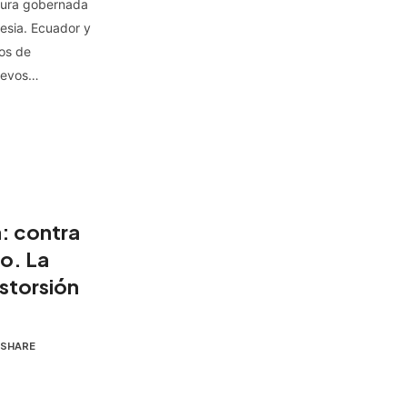
ltura gobernada
lesia. Ecuador y
os de
uevos…
a: contra
ño. La
storsión
SHARE