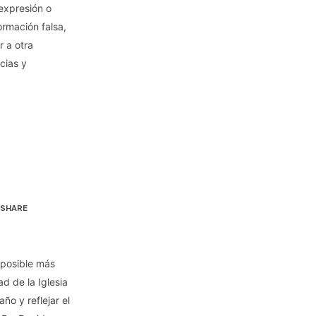
 expresión o
ormación falsa,
r a otra
cias y
SHARE
 posible más
ad de la Iglesia
ño y reflejar el