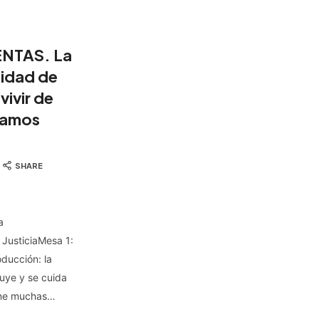
NTAS. La
idad de
vivir de
gamos
.
SHARE
a
a JusticiaMesa 1:
oducción: la
ruye y se cuida
iene muchas…