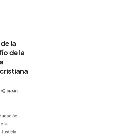
 de la
ío de la
la
cristiana
SHARE
ducación
e la
 Justicia.