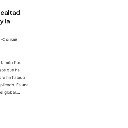
lealtad
y la
SHARE
familia Por:
asos que ha
mpre ha habido
plicado. Es una
el global,…