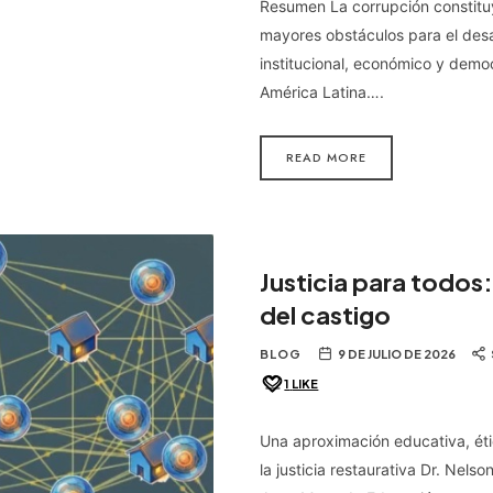
Resumen La corrupción constitu
mayores obstáculos para el desa
institucional, económico y demo
América Latina….
READ MORE
Justicia para todos:
del castigo
BLOG
9 DE JULIO DE 2026
1
LIKE
Una aproximación educativa, étic
la justicia restaurativa Dr. Nelso