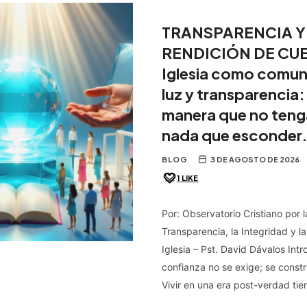
TRANSPARENCIA Y
RENDICIÓN DE CUE
Iglesia como comun
luz y transparencia: 
manera que no ten
nada que esconder
BLOG
3 DE AGOSTO DE 2026
1
LIKE
Por: Observatorio Cristiano por l
Transparencia, la Integridad y l
Iglesia – Pst. David Dávalos Intr
confianza no se exige; se const
Vivir en una era post-verdad t